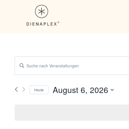
Zum
Inhalt
springen
V
Geben
Sie
e
Das
r
Schlüsselwort.
August 6, 2026
Heute
Suche
a
Datum
nach
wählen.
n
Veranstaltungen
Schlüsselwort.
s